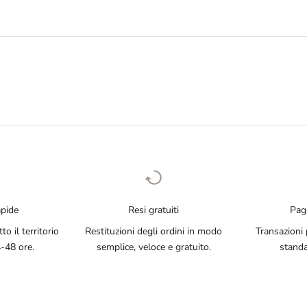
apide
Resi gratuiti
Pag
o il territorio
Restituzioni degli ordini in modo
Transazioni p
4-48 ore.
semplice, veloce e gratuito.
standa