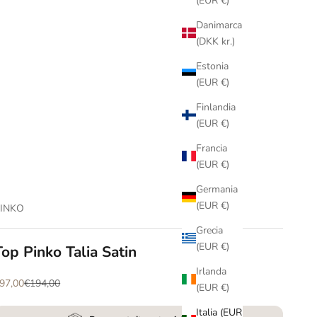
(EUR €)
Danimarca
(DKK kr.)
Estonia
(EUR €)
Finlandia
(EUR €)
Francia
(EUR €)
Germania
(EUR €)
INKO
Grecia
(EUR €)
Top Pinko Talia Satin
Irlanda
rezzo scontato
Prezzo
97,00
€194,00
(EUR €)
Italia (EUR