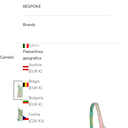
BESPOKE
Brands
EUR €
Paese/Area
Carrello
geografica
Austria
(EUR €)
Belgio
(EUR €)
Bulgaria
(EUR €)
Cechia
(CZK Kč)