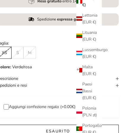
Reso gratuito
entro 14 giorni
€)
Lettonia
Spedizione
espressa gratuita
(EUR €)
Lituania
(EUR €)
aglia:
Lussemburgo
XS
S
M
(EUR €)
Malta
olore:
Verde/rosa
(EUR €)
escrizione
Paesi
pedizioni e resi
Bassi
(EUR €)
Aggiungi confezione regalo (+0.00€)
Polonia
(PLN zł)
Portogallo
ESAURITO
(EUR €)