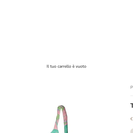
Il tuo carrello è vuoto
P
P
€