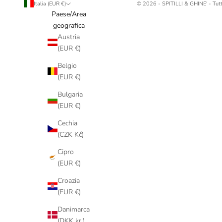
Italia (EUR €)
© 2026 - SPITILLI & GHINE' - Tutti
Paese/Area
geografica
Austria
(EUR €)
Belgio
(EUR €)
Bulgaria
(EUR €)
Cechia
(CZK Kč)
Cipro
(EUR €)
Croazia
(EUR €)
Danimarca
(DKK kr.)