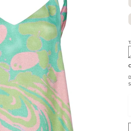
T
C
D
S