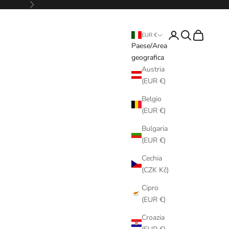
Successivo
Login
Cerca
Carrello
EUR €
Paese/Area
geografica
Austria
(EUR €)
Belgio
(EUR €)
Bulgaria
(EUR €)
Cechia
(CZK Kč)
Cipro
(EUR €)
Croazia