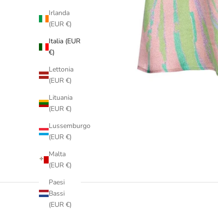
Irlanda
(EUR €)
Italia (EUR
€)
Lettonia
(EUR €)
Lituania
(EUR €)
Lussemburgo
(EUR €)
Malta
(EUR €)
Paesi
Bassi
(EUR €)