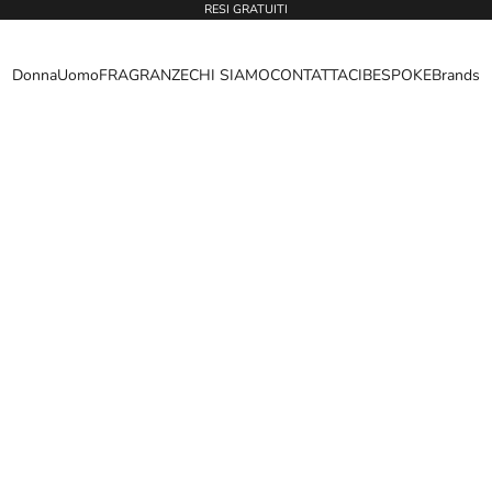
RESI GRATUITI
Donna
Uomo
FRAGRANZE
CHI SIAMO
CONTATTACI
BESPOKE
Brands