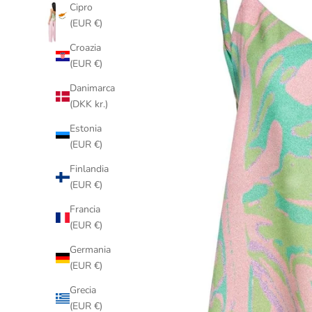
Cipro
(EUR €)
Croazia
(EUR €)
Danimarca
(DKK kr.)
Estonia
(EUR €)
Finlandia
(EUR €)
Francia
(EUR €)
Germania
(EUR €)
Grecia
(EUR €)