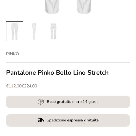
PINKO
Pantalone Pinko Bello Lino Stretch
Prezzo scontato
Prezzo
€112,00
€224,00
Reso gratuito
entro 14 giorni
Spedizione
espressa gratuita