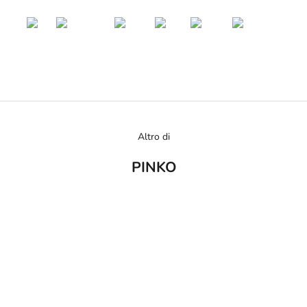
Altro di
PINKO
RISPARMIA €24,00
RISPARMIA €132,00