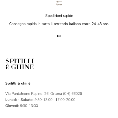
Spedizioni rapide
Consegna rapida in tutto il territorio italiano entro 24-48 ore.
Vai all'articolo 1
Vai all'articolo 2
Vai all'articolo 3
Spitilli & ghinè
Via Pantaleone Rapino, 26, Ortona (CH) 66026
Lunedì - Sabato
: 9:30-13:00 ; 17:00-20:00
Giovedì
: 9:30-13:00