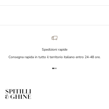
Spedizioni rapide
Consegna rapida in tutto il territorio italiano entro 24-48 ore.
Vai all'articolo 1
Vai all'articolo 2
Vai all'articolo 3