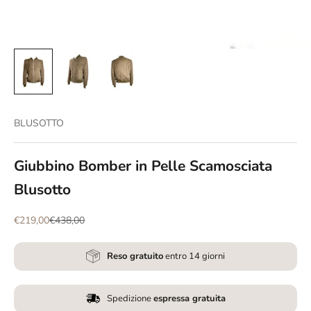
BLUSOTTO
Giubbino Bomber in Pelle Scamosciata
Blusotto
Prezzo scontato
Prezzo
€219,00
€438,00
Reso gratuito
entro 14 giorni
Spedizione
espressa gratuita