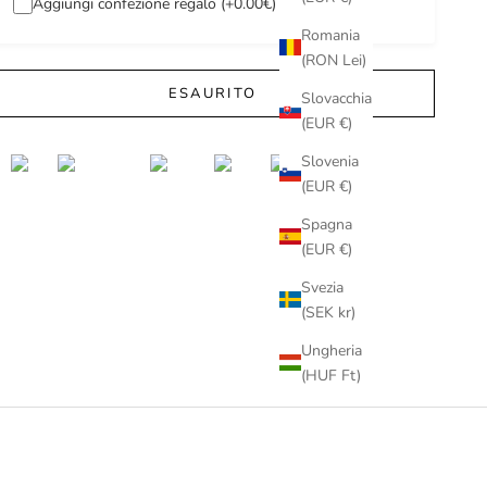
Aggiungi confezione regalo (+0.00€)
Romania
(RON Lei)
ESAURITO
Slovacchia
(EUR €)
Slovenia
(EUR €)
Spagna
(EUR €)
Svezia
(SEK kr)
Ungheria
(HUF Ft)