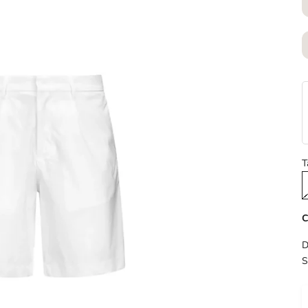
T
C
D
S