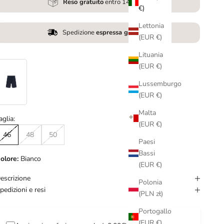
Reso gratuito
entro 14 giorni
€)
Lettonia
Spedizione
espressa gratuita
(EUR €)
Lituania
(EUR €)
Lussemburgo
(EUR €)
Malta
aglia:
(EUR €)
46
48
50
Paesi
Bassi
olore:
Bianco
(EUR €)
escrizione
Polonia
pedizioni e resi
(PLN zł)
Portogallo
(EUR €)