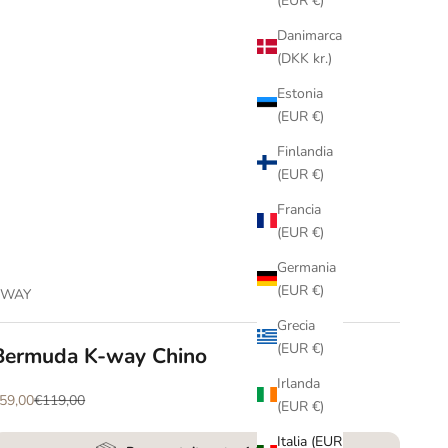
(EUR €)
Danimarca
(DKK kr.)
Estonia
(EUR €)
Finlandia
(EUR €)
Francia
(EUR €)
Germania
(EUR €)
KWAY
Grecia
(EUR €)
Bermuda K-way Chino
Irlanda
rezzo scontato
Prezzo
59,00
€119,00
(EUR €)
Italia (EUR