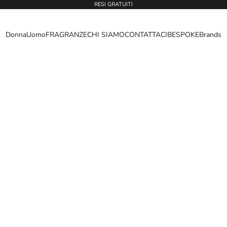
RESI GRATUITI
Donna
Uomo
FRAGRANZE
CHI SIAMO
CONTATTACI
BESPOKE
Brands