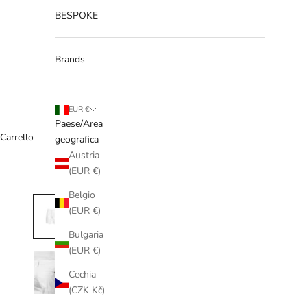
BESPOKE
Brands
EUR €
Paese/Area
Carrello
geografica
Austria
(EUR €)
Belgio
(EUR €)
Bulgaria
(EUR €)
Cechia
(CZK Kč)