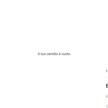
Il tuo carrello è vuoto
P
€