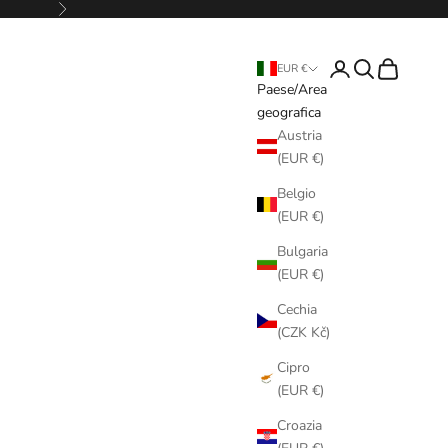
Successivo
Login
Cerca
Carrello
EUR €
Paese/Area
geografica
Austria
(EUR €)
Belgio
(EUR €)
Bulgaria
(EUR €)
Cechia
(CZK Kč)
Cipro
(EUR €)
Croazia