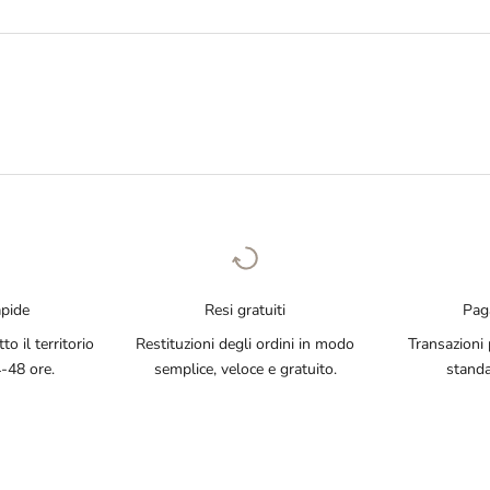
apide
Resi gratuiti
Pag
o il territorio
Restituzioni degli ordini in modo
Transazioni p
4-48 ore.
semplice, veloce e gratuito.
standa