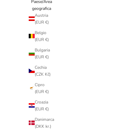
Paese/Area
geografica
Austria
(EUR €)
Belgio
(EUR €)
Bulgaria
(EUR €)
Cechia
(CZK Kč)
Cipro
(EUR €)
Croazia
(EUR €)
Danimarca
(DKK kr.)